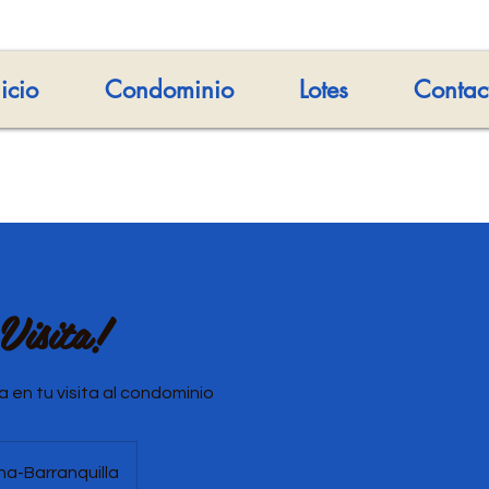
nicio
Condominio
Lotes
Contac
isita!
a en tu visita al condominio
a-Barranquilla