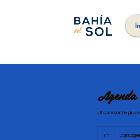
I
Agenda V
Un asesor te guiar
1 h
1
Cartagen