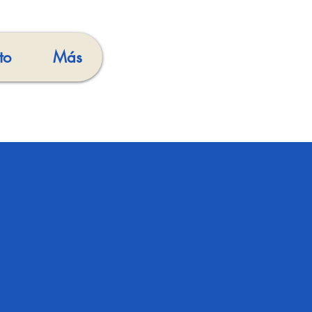
to
Más